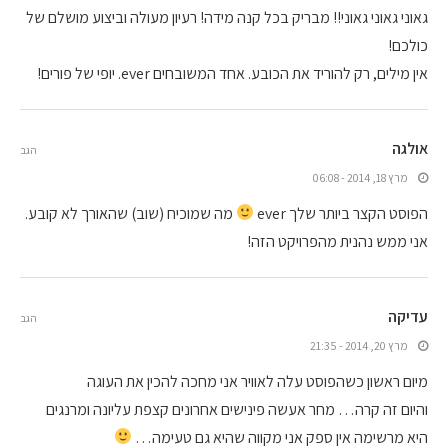
גאוני גאוני גאוני!! מבריק בכל קנה מידה! רעיון מעולה וביצוע מושלם של
כולכם!
אין מילים, רק להוריד את הכובע. אחד המשובחים ever. יופי של פורים!
אולגה
הגב
מרץ 18, 2014 - 06:08
הפוסט הקצר ביותר שלך ever
מה שמוכיח (שוב) שהאורך לא קובע.
אני ממש נהנית מהפרויקט הזה!
עדיקה
הגב
מרץ 20, 2014 - 21:35
מיום ראשון כשהפוסט עלה לאוויר אני מחכה להכין את העוגה
והיום זה קרה… מחר אעשה פינישים אחרונים קצפת עליונה ומרנגים
היא מרשימה אין ספק אני מקווה שהיא גם טעימה…