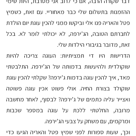
דבר שקורה הרבה, אם כי לרוב אני מסרבת, היות שימי
ההזמנות בתשלום שלי כבר מאחוריי. עם זאת, כשמיץ
פטל והאריה פנו אלי וביקשו ממני להכין עוגת יום הולדת
לחברתם הטובה, הג’ירפה, לא יכולתי לומר לא. בכל
זאת, מדובר בגיבורי הילדות שלי.
הדרישות היו די תמציתיות: העוגה צריכה להיות
שוקולדית ולהיעשות בדמותה של הג’ירפה. התלבטתי
מאד, איך להכין עוגה בדמות ג’ירפה? שקלתי להכין עוגת
שוקולד בצורת החיה. אולי פשוט אכין עוגה פשוטה
ואצייר עליה כתמים של ג’ירפה? לבסוף, לאחר מחשבה
מרובה, החלטתי ללכת על עוגה במספר שכבות
ומרקמים, עם משחק על צבעי הג’ירפה.
וכך, שעות ספורות לפני שמיץ פטל והאריה הגיעו כדי