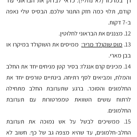
רך במרכזו (לא נוזלי!). כדאי לבדוק את הבראוני עוד
קודם, תלוי כמה חזק התנור שלכם. הבסיס שלי נאפה
ב-7 דקות.
12. מצננים את הבראוני לחלוטין.
13.
מוס שוקולד מריר:
ממיסים את השוקולד במיקרו או
בבן מארי.
14. מכינים קרם אנגלז: בסיר קטן מניחים יחד את החלב
והמלח, ומביאים לסף רתיחה. בינתיים טורפים יחד את
החלמונים והסוכר. ברגע שתערובת החלב מתחילה
לרתוח עושים השוואת טמפרטורות עם תערובת
החלמונים.
15. ממשיכים לבשל על אש נמוכה את תערובת
החלב-חלמונים, עד שהיא מצפה גב של כף. חשוב לא