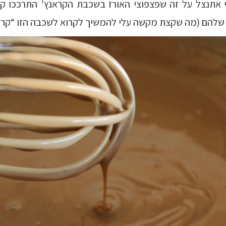
י אתנצל על זה שפצפוצי האורז בשכבת הקראנץ’ התרככו קצ
 שלהם (מה שקצת מקשה עלי להמשיך לקרוא לשכבה הזו “קראנ