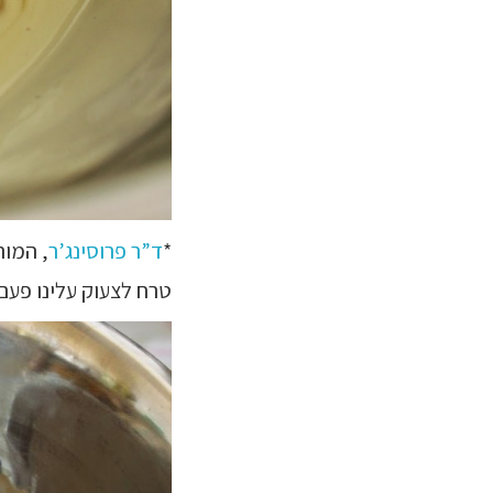
*
ד”ר פרוסינג’ר
, המור
טרח לצעוק עלינו פעם.