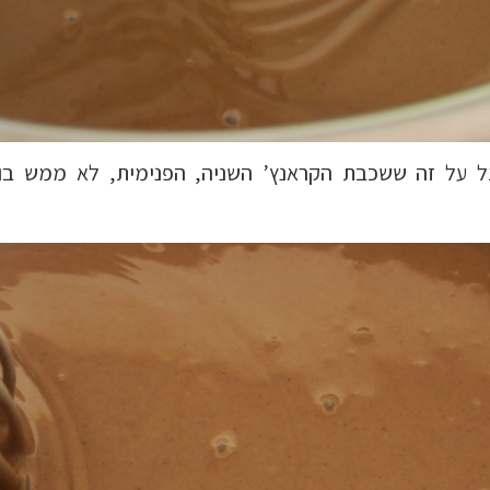
צל על זה ששכבת הקראנץ’ השניה, הפנימית, לא ממש בו