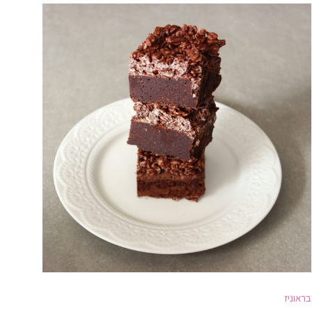
בראוניז