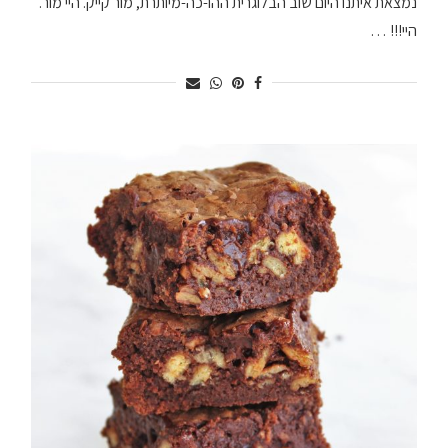
נמצאת איתנו היום שוב הבלוגרית ההו-כה-מיותרת, מור קייק. היי מור.
היי!!! …