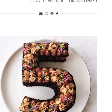
האישית דווקא בסדר — יונתן התחיל כיתה א’. …