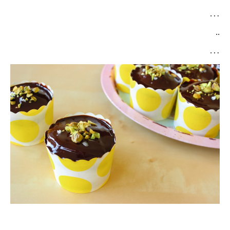
…
..
…