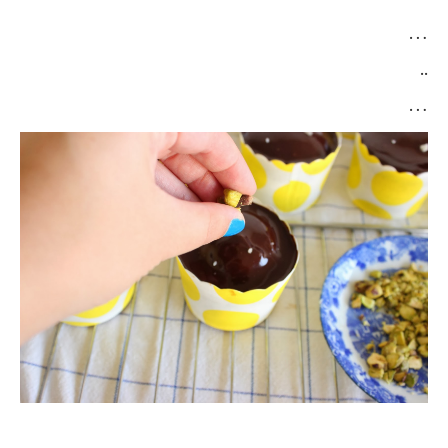
…
..
…