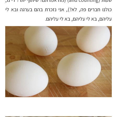
שעות (and counting) (מה אמרתם? שיתוף יתר? די נו,
כולנו חברים פה, לא?), אני נזכרת בהם בערגה ובא לי
עליהם, בא לי עליהם, בא לי עליהם.