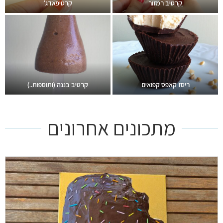
קרטיב רמזור
קרטיפאדג’
ריסז קאפס קפואים
קרטיב בננה (ותוספות..)
מתכונים אחרונים