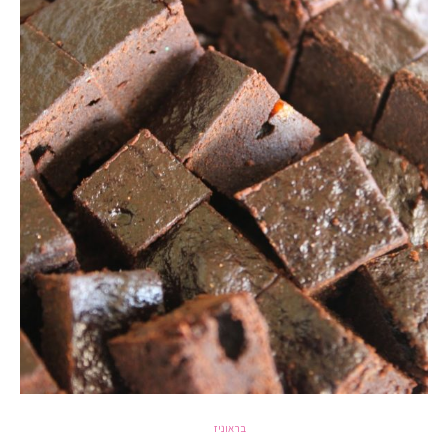
בראוניז