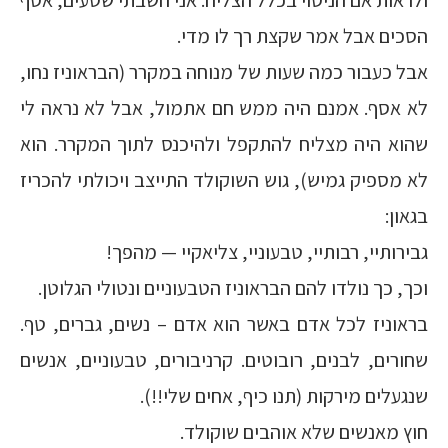
ולראות אם הניסוי בכלל הצליח. אני חשבתי שטעים, אסף
הסכים אבל אמר שקצת רך לו מדי.
אבל כעבור כמה שעות של מנוחה במקרר (הבראוניז נחו,
לא אסף. אמנם היה ממש חם אתמול, אבל לא נראה לי
שהוא היה מצליח להתקפל ולהיכנס לתוך המקרר. הוא
לא מספיק גמיש), גוש השוקולד התייצב ויכולתי להכריז
בגאון:
גבירותיי, רבותיי, טבעוניי, צליאקיי — מהפך!
וכך, כך נולדו להם הבראוניז הטבעוניים ונטולי הגלוטן.
בראוניז לכל אדם באשר הוא אדם – נשים, גברים, טף.
שחורים, לבנים, רובוטים. קרניבורים, טבעוניים, אנשים
שנגעלים מירקות (תנו כיף, אחים שלי!!).
חוץ מאנשים שלא אוהבים שוקולד.