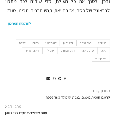
ובכן, לטנף את כל העולם) כדי שיהיה לכם מתכון
לבראוניז של פסח, אז בחייאת. תהיו חברים. תכינו, טוב?
להדפסת המתכון
בראוניז
כשר לפסח
ללא גלוטן
ללא לקטוז
פרווה
קצפת
קקאו
קרם קוקוס
רסק תפוחים
שוקולד
שוקולד מריר
שמן קוקוס
מתכון קודם
קרמבו חמאת בוטנים, בננות ושוקולד כשר לפסח
מתכון הבא
עוגת שוקולד-אבוקדו ללא גלוטן