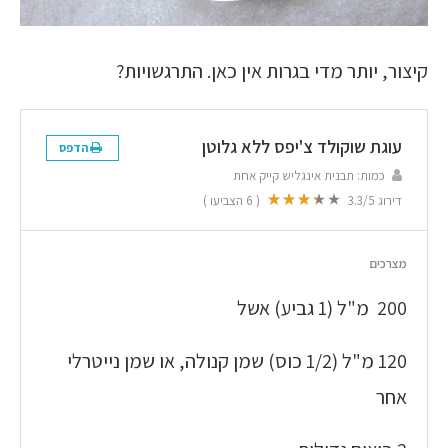
קיצור, יותר מדי בגרות אין כאן. התרגשויות?
עוגת שוקולד צ'יפס ללא גלוטן
הדפס
כמות:
תבנית אינגליש קייק אחת
דירוג
/5
3.3
(
6
הצביעו )
מצרכים
200 מ"ל (1 גביע) אשל
120 מ"ל (1/2 כוס) שמן קנולה, או שמן נייטרלי
אחר