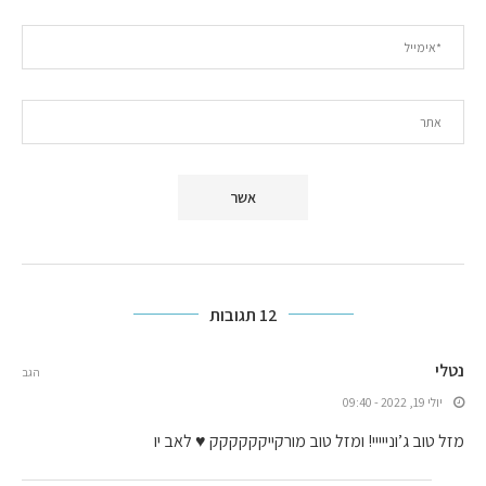
12 תגובות
נטלי
הגב
יולי 19, 2022 - 09:40
מזל טוב ג’ונייייי! ומזל טוב מורקייקקקקקק ♥ לאב יו