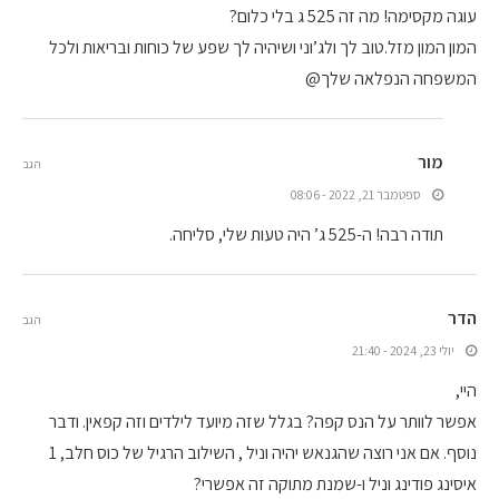
עוגה מקסימה! מה זה 525 ג בלי כלום?
המון המון מזל.טוב לך ולג’וני ושיהיה לך שפע של כוחות ובריאות ולכל
המשפחה הנפלאה שלך@
מור
הגב
ספטמבר 21, 2022 - 08:06
תודה רבה! ה-525 ג’ היה טעות שלי, סליחה.
הדר
הגב
יולי 23, 2024 - 21:40
היי,
אפשר לוותר על הנס קפה? בגלל שזה מיועד לילדים וזה קפאין. ודבר
נוסף. אם אני רוצה שהגנאש יהיה וניל , השילוב הרגיל של כוס חלב, 1
איסינג פודינג וניל ו-שמנת מתוקה זה אפשרי?