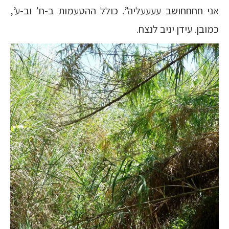
אני חחחחושב עעעעליה”. כולל ההטעמות ב-ח’ וב-ע’,
כמובן. עידן יניב לנצח.