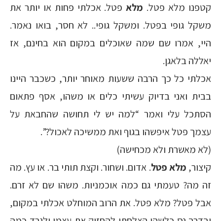
קטפנו מלא פטל.
מלא
פטל. אכלתי פחות או יותר את
משקל גופי בפטל. ומשקל גופי.. לא חסר, בואו נאמר.
היי, אמרו שם שמה שאוכלים במקום הוא בחינם, אז
יאללה בלאגן.
אכלתי כל כך הרבה ששעות מאוחר יותר, כשכבר היינו
בבית ואני בדיוק עשיתי כלים או משהו, אסף פתאום
הסתכל עלי ואמר “למה יש לי תחושה שהחבאת על
עצמך פטל איפשהו בגוף ואת ממשיכה לאכול?”.
(לא מאשרת ולא מכחישה)
קיצור,
מלא פטל
. אדום. ושחור. וקצת תותי בר. או עץ. מה
זה מה? טעמתי גם כמה אוכמניות. משהו שם לא זרם.
אבל פטל? מלא פטל. את הרוב המוחלט אכלתי במקום,
ובדרך נס כלשהי הצלחתי להחזיק את עצמי ולגרד כמה