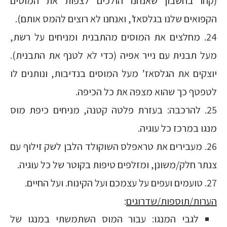
(קחו בחשבון שאנחנו הולכים לצפות את המוסים
הקפואים שלנו בגלסאז’, ואנחנו לא רוצים להמס אותם).
24. מחלצים את המוסים מהתבנית ומניחים על רשת,
מעל תבנית עם נייר אפיה (כדי לא לטנף את התבנית).
יוצקים את הגלסאז’ מעל המוסים בנדיבות, ונותנים לו
לטפטף כך שהוא מצפה את כל הכיפה.
25. להרכבה: בעזרת פלטה קטנה, מניחים כיפת מוס
מנגו במרכז כל עוגיה.
26. מעבירים את טראפלס השוקולד הלבן לשק זילוף עם
צנתר חלק/משונן, ומזלפים טיפות בקוטר של כל עוגיה.
27. טועמים ועפים על עצמכם ועל הקינוח. ועל החיים.
הערות/תוספות/שדרוגים
:
לגבי המנגו: עבור המוס השתמשתי במנגו של