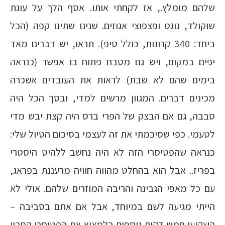
שלהם מומלץ., אז לקחתי אותו. אסף הלך על עוגת
שוקולד, נוגט ופצפוצי אגוזים. שנינו שתינו קפה (הכל
ביחד: 340 קרונות, כולל טיפ). תראו, יש דברים מאד
יפים במקום, ויש גם מטבח פתוח בו אפשר (כנראה
בימים שהם לא שבת) לראות את העובדים אשכרה
מכינים דברים. המגוון מרשים למדי, ובסך הכל היה
סבבה, גם אם הבצק של הפרי ברס היה קצת יבש מדי
לטעמי. כפי שסיכמתי את זה לעצמי בסיכום הטיול שלי:
כנראה שהפטיסרי הזה לא היה נחשב ללהיט היסטרי
בפריז.. אבל הוא בהחלט מהווה חוויה מרעננת בפראג,
עם כל מאפי הגבינה והריבה המוזרים שלהם. אולי לא
הייתי מגיעה לשם במיוחד, אבל אם אתם בסביבה –
השקיעו חמש דקות נוספות בלמצוא את הפטיסרי החבוי