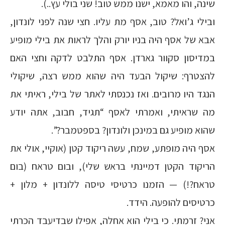
שינה, והו מאמא, ישנו ממש טוב! שני בולי עץ..).
ובילי ג’ואל? טוב, אסף מת עליו. חצי שנה לפני לונדון,
אבא של אסף היה בניו יורק והלך לראות את בילי מופיע
במדיסון סקוור גארדן. אסף התלבט לדקה וחצי האם
להצטרף: שיקול הבעד היה שהוא ממש רצה, שיקולי
הנגד היו מרובים. ואז נכנסתי לאתר של בילי, ראיתי את
מה שראיתי, ואמרתי לאסף “תגיד, חבוב, אתה יודע
שהוא מופיע גם במינכן ולונדון? בספטמבר?”.
אסף היה מופתע, שמח, עשה ריקוד קטן (אוקיי, אולי את
הריקוד הקטן דמיינתי בראש שלי), ובום טראח (בום
טראח?!) — הזמנו כרטיסי טיסה ללונדון + מלון +
כרטיסים להופעה. הידד.
אני? זרמתי. כי בילי הוא אחלה, אפילו שבדיעבד הכרתי