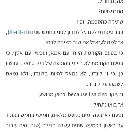
אה, ובחו”ל.
התרגשויות?
שתיקה כהסכמה. יופי!
כבר סיפרתי לכם על לונדון לפני כחמש שנים (
I
ו-
II
ו-
III
),
אז למה לעזאזל אני שוב מציקה לכם?!
כי בפעם הקודמת הייתי עם אמא, ועכשיו עם אסף. כי
בפעם הקודמת לא הייתי בהופעה של בילי ג’ואל, ועכשיו
כן. כי זו לונדון, לא נמאס להיות בלונדון, ולא נמאס
לשמוע על לונדון.
ובעיקר because I said so. צחוק מרושע.
אז בואו נתחיל:
נסענו לארבעה ימים כמעט מלאים, חמישי בחמש בבוקר
עד ראשון בכמעט שתים עשרה בלילה (טוב, היה עיכוב