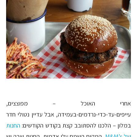
אחרי האוכל – מפוצצים,
עייפים-עד-כדי-נרדמים-בעמידה, אבל עדיין נטולי חדר
במלון – הלכנו להסתובב קצת בקודש הקודשים:
החנות
של M&M’s
, המקום השמח עלי אדמות, החנות שבה יש