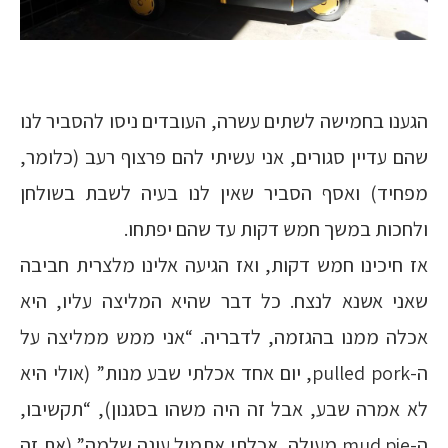
הגענו בחמישה לשתים עשרה, העובדים ניסו להסביר לנו
שהם עדיין סגורים, אני עשיתי להם פרצוף רעב (כלומר,
מפחיד) ואסף הסביר שאין לנו בעיה לשבת בשולחן
ולחכות במשך חמש דקות עד שהם יפתחו.
אז חיכינו חמש דקות, ואז הגיעה אלינו מלצרית חביבה
שאני אשנא לנצח. כל דבר שהיא המליצה עליו, היא
אכלה ממנו בהגזמה, לדבריה. “אני ממש ממליצה על
ה-pulled pork, יום אחד אכלתי שבע מנות” (אולי היא
לא אמרה שבע, אבל זה היה משהו בסגנון), “תקשיבו,
ה-mud pie מעולה, אכלתי אתמול עוגה שלמה” (את זה