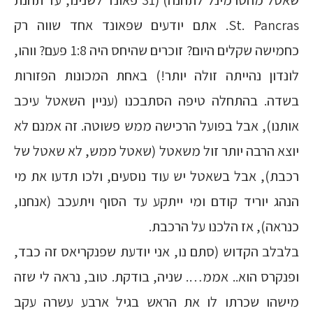
שאטל מהטרמינל לתחנה) (31 פאונד לשנינו, עד תחנת
St. Pancras. אתם יודעים שפאונד אחד שווה רק
כחמישה שקלים היום? זוכרים שהיחס היה 1:8 פעם? ווהו,
לונדון נהייתה זולה יותר!) באחת המכונות הפזורות
בשדה. בהתחלה טיפה הסתבכנו (עניין השאטל עיכב
אותנו), אבל בפועל הרכישה ממש פשוטה. זה אמנם לא
יוצא הרבה יותר זול משאטל (שאטל ממש, לא שאטל של
רכבת), אבל בשאטל יש עוד נוסעים, ולכו תדעו את מי
הנהג יוריד קודם ומי ייתקע עד הסוף ויתעכב (אנחנו,
כנראה), אז הלכנו על הרכבת.
בלבלב הקדוש (סתם נו, אני יודעת שפנקריאס זה כבד,
ופנקרס הוא.. אממ…. שניה, בודקת. טוב, נראה לי שזה
מישהו שכרתו לו את הראש בגיל ארבע עשרה עקב