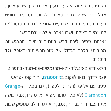
בטיסה, בסוף זה היה עד בערך אחת). סוף שבוע ארוך,
אבל כזה שלא יצריך מאיתנו לקחת יותר מדי חופש
בעבודה, במיוחד כי שבועיים אחרי לונדון היו מתוכננים
לנו יומיים באילת, ושבוע אחרי אילת – ירח דבש*.
*אנחנו טסים לירח דבש היום-היום-היום! התרגשויות
מרובות! הקרב הגדול של מור-הבעייתית-באוכל נגד
היפניים
הלא-יודעים-אנגלית-ולא-מתגמשים-עם-מנות-בתפריט
יוצא לדרך. בואו לעקוב ב
אינסטגרם
, יהיה קומי-טראגי!
טסנו עם אל על (ושרדנו לספר), לנו במלון ה-
Grange
Clarendon
(לא מלון סופר מפואר או משהו, אבל עושה
את העבודה. העבודה, אגב, היא לסדר לנו מספיק שעות