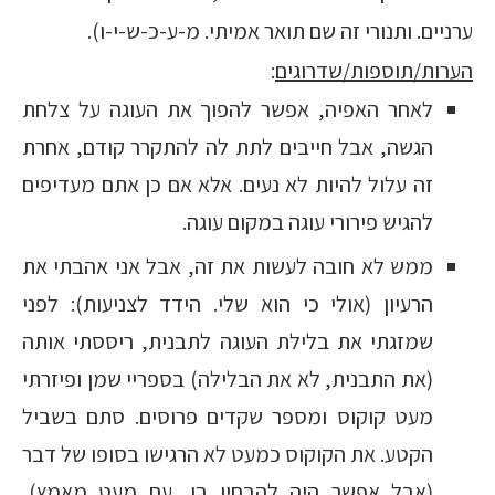
ערניים. ותנורי זה שם תואר אמיתי. מ-ע-כ-ש-י-ו).
הערות/תוספות/שדרוגים
:
לאחר האפיה, אפשר להפוך את העוגה על צלחת
הגשה, אבל חייבים לתת לה להתקרר קודם, אחרת
זה עלול להיות לא נעים. אלא אם כן אתם מעדיפים
להגיש פירורי עוגה במקום עוגה.
ממש לא חובה לעשות את זה, אבל אני אהבתי את
הרעיון (אולי כי הוא שלי. הידד לצניעות): לפני
שמזגתי את בלילת העוגה לתבנית, ריססתי אותה
(את התבנית, לא את הבלילה) בספריי שמן ופיזרתי
מעט קוקוס ומספר שקדים פרוסים. סתם בשביל
הקטע. את הקוקוס כמעט לא הרגישו בסופו של דבר
(אבל אפשר היה להבחין בו, עם מעט מאמץ),