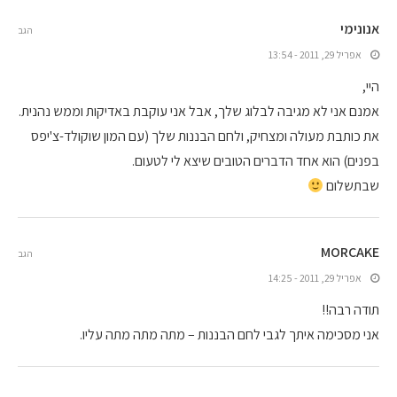
אנונימי
הגב
אפריל 29, 2011 - 13:54
היי,
אמנם אני לא מגיבה לבלוג שלך, אבל אני עוקבת באדיקות וממש נהנית.
את כותבת מעולה ומצחיק, ולחם הבננות שלך (עם המון שוקולד-צ'יפס
בפנים) הוא אחד הדברים הטובים שיצא לי לטעום.
שבתשלום
MORCAKE
הגב
אפריל 29, 2011 - 14:25
תודה רבה!!
אני מסכימה איתך לגבי לחם הבננות – מתה מתה מתה עליו.