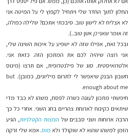
אם לא אחלוק אותה אתכם (כן, ממש. אם פיל יטפס דרך
החלון לתוך החדר שלי ויתחיל לקפוץ לי על המיטה אני
לא אצליח לא לישון טוב. סיבכתי אתכם? שלילה כפולה,
זה אומר שאני
כן
אשן טוב..).
ובכל זאת, אפילו שזה לא ישפיע על איכות השינה שלי,
אני רוצה שיהיה לכם את המתכון הזה. כזאת אני.
אלטרואיסטית. סוג של פילנטרופית, אם תרצו (מינוס
חשבון הבנק שיאפשר לי לתרום מיליונים, כמובן). but
enough about me.
חיפשתי מתכון לעוגה כשרה לפסח, משהו לא כבד מדי
שיתאים כקינוח לארוחת צהריים בחג השני. אחרי כל כך
הרבה ארוחות ושני סבבים של
המצות הקטלניות
, הגיע
הזמן למשהו שהוא לא שוקולד ולא
מוס
. אמא שלי זרקה