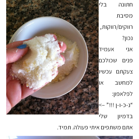
חתונה בלי
מסיבת
רווקים/רווקות,
נכון?
אני אעמיד
פנים שכולכם
צעקתם עכשיו
למחשב או
לפלאפון:
“נ-כ-ו-ן !!!” –>
בדמיון שלי
אתם משתפים איתי פעולה. תמיד.