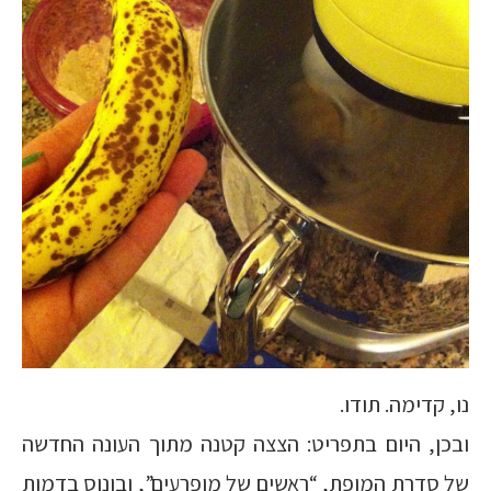
נו, קדימה. תודו.
ובכן, היום בתפריט: הצצה קטנה מתוך העונה החדשה
של סדרת המופת, “ראשים של מופרעים”, ובונוס בדמות