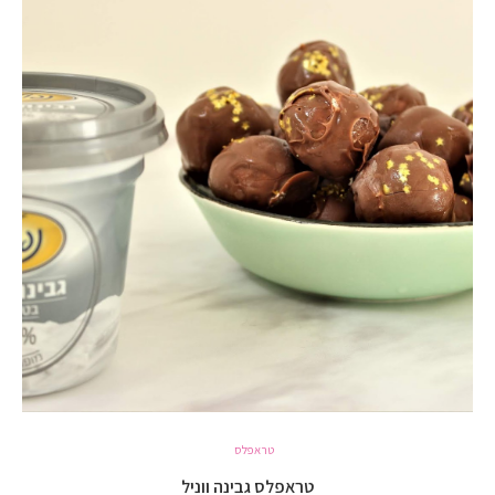
טראפלס
טראפלס גבינה ווניל