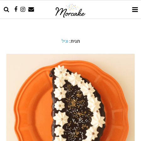
תגית:
וניל