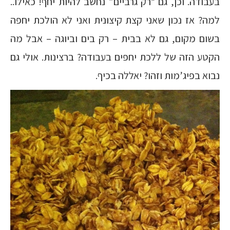
בעבודה. וכן, גם “רק גרביים” נחשב להיות יחף! כאילו..
למה? אז נכון שאני קצת קיצונית ואני לא הולכת יחפה
בשום מקום, גם לא בבית – רק בים וביוגה – אבל מה
הקטע הזה של ללכת יחפים בעבודה? ברצינות. אולי גם
נבוא בפיג’מות וזהו? יאללה בכיף.