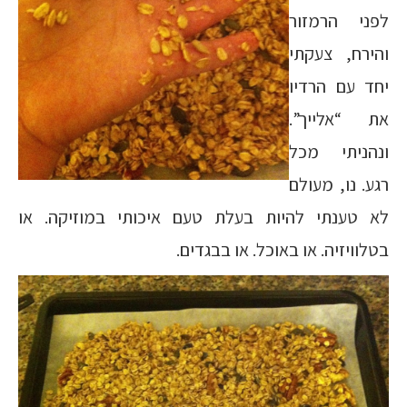
לפני הרמזור
והירח, צעקתי
יחד עם הרדיו
את “אלייך”.
ונהניתי מכל
רגע. נו, מעולם
לא טענתי להיות בעלת טעם איכותי במוזיקה. או
בטלוויזיה. או באוכל. או בבגדים.