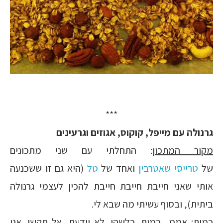
***
גרנולה עם מייפל, קוקוס, אגוזים וגרעינים
מקור המתכון
: התחלתי עם שני מתכונים
של
טרייסי
שאטרבין
ואחד של
טל
(היא גם זו ששכנעה
אותי שאני חייבת חייבת חייבת להכין לעצמי גרנולה
ביתית), ובסוף עשיתי מה שבא לי.
כמות
: אממ.. כמות. כלשהי. לא יודעת, אל תקשו. אני