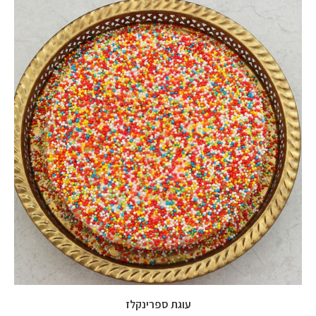
עוגת ספרינקלז