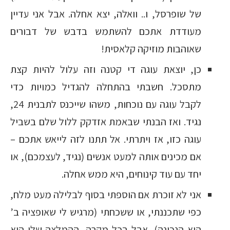
של שופרסל, ו.. וואלה, יצא אחלה. אבל אני עדיין
מעודדת אתכם להשתמש בדבש של דבורים
שאוהבות מוזיקה קלאסית!
כן, יוצאת עוגה די קטנה וזה עלול להיות קצת
מתסכל. חשבתי בהתחלה להגדיל כמויות כדי
לקבל עוגה עם נוכחות, משהו שייכנס לתבנית 24,
נגיד. ואז הבנתי שבאמת אזדקק ללול שלם בשביל
עוגה כזו, אז ויתרתי. אל תתנו לזה לייאש אתכם –
אם מכינים אותה למעט אנשים (נגיד, לעצמכם), או
יחד עם עוד קינוחים, היא ממש אחלה.
אני לא זוכרת אם הוספתי בסוף לבלילה מעט מלח,
כפי שתכננתי, או ששכחתי (מרגיש לי שאופציה ב’
היא הנכונה), אבל בכל מקרה, ההמלצה שלי היא