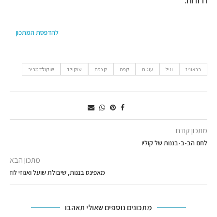
ודוחה.
להדפסת המתכון
בראוניז
וניל
עוגות
קפה
קצפת
שוקולד
שוקולד מריר
מתכון קודם
לחם הב-ב-בננות של קוליו
מתכון הבא
מאפינס בננות, שיבולת שועל ואגוזי לוז
מתכונים נוספים שאולי תאהבו