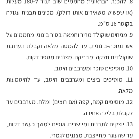
8. להכנת הבראוניז: מחממים שוב תנור ל-180 מעלות
(או שפשוט משאירים אותו דולק). מכינים תבנית עגולה
בקוטר 16 ס”מ.
9. מניחים שוקולד מריר וחמאה בסיר בינוני. מחממים על
אש נמוכה-בינונית, עד להמסה מלאה וקבלת תערובת
שוקולדית חלקה ומבריקה. מצננים מספר דקות.
10. מוסיפים סוכר ומערבבים היטב.
11. מוסיפים ביצים ומערבבים היטב, עד להיטמעות
מלאה.
12. מוסיפים קמח, קפה (אם רוצים) ומלח. מערבבים עד
לקבלת בלילה אחידה.
13. יוצקים לתבנית ומיישרים. אופים למשך כעשר דקות,
עד שהעוגה מתייצבת. מצננים לגמרי.