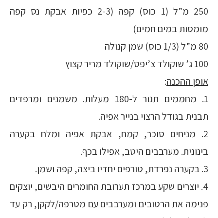
250 מ”ל (1 כוס) קפה (2-3 כפיות אבקת נס קפה
מומסות במים חמים)
80 מ”ל (1/3 כוס) שמן קנולה
100 ג’ שוקולד צ’יפס/שוקולד מריר קצוץ
אופן ההכנה
:
1. מחממים תנור ל-180 מעלות. משמנים ומרפדים
תבנית בגודל הרצוי בנייר אפיה.
2. מניחים סוכר, קמח, אבקת אפיה ומלח בקערה
בינונית. מערבבים היטב, אפילו בכף.
3. בקערה נפרדת, טורפים יחדיו ביצה, קפה ושמן.
4. יוצרים שקע במרכז תערובת החומרים היבשים, יוצקים
פנימה את הרטובים ומערבבים עם מטרפה/לקקן, רק עד