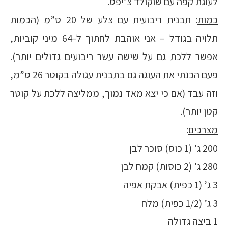
לעוגת קפה עם שוקולד צ’יפס.
כמות
: תבנית ריבועית עם צלע של 20 ס”מ (הכמות
תלויה בגודל – אני אוהבת לחתוך ל-64 מיני קוביות,
אפשר ללכת גם על שישה עשר ריבועים גדולים יותר).
פעם הכנתי את העוגה גם בתבנית עגולה בקוטר 26 ס”מ,
וזה עבד (אם כי יצא מאד נמוך, ממליצה ללכת על קוטר
קטן יותר).
מצרכים
:
200 ג’ (1 כוס) סוכר לבן
280 ג’ (2 כוסות) קמח לבן
3 ג’ (1 כפית) אבקת אפיה
3 ג’ (1/2 כפית) מלח
1 ביצה גדולה