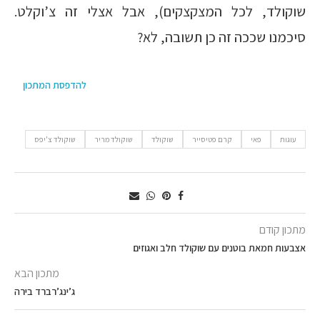
שוקולד, לכל המצקצקים), אבל אצלי זה צ’וקלט.
סיכמנו שככה זה כן תשובה, לא?
להדפסת המתכון
עוגות
פאי
קרם פטיסייר
שוקולד
שוקולד מריר
שוקולד צ'יפס
מתכון קודם
אצבעות חמאת בוטנים עם שוקולד חלב ואגוזים
מתכון הבא
ג’ינג’רברד בירה