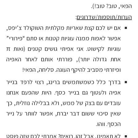
הפאי, טוב? טוב!).
הערות/תוספות/שדרוגים
:
אם יש לכם קצת שאריות מקלתית השוקולד צ’יפס,
אפשר לאפות ממנה עוגיות קטנות או סתם “פירורי”
עוגיות לקישוט. אני אפיתי גושים קטנים (ואות
π
אחת גדולה יותר), פוררתי אותם לאחר האפיה
ופיזרתי מסביב להיקף העוגה. סליחה, הפאי!
בדרך כלל כשמשתמשים ברינג, רצוי לרפד בנייר
אפיה ולעטוף גם בנייר כסף. היות שהפעם אנחנו
עובדים עם בצק של ממש, ולא בבלילה נוזלית, כך
שאין סיכוי ששום דבר יברח, אפשר לוותר על נייר
הכסף. ווהו.
לא תאמינו, אבל זהו. רואים? אמרתי לכם שזה פוסט