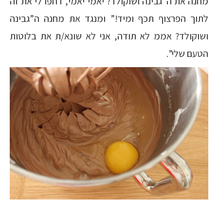
מחנה את ה”גבינה ושוקולד? יאמי יאמי, דחפו לי את זה
לתוך הפרצוף תכף ומיד!” ומנגד את מחנה ה”גבינה
ושוקולד? אממ לא תודה, אני לא שונא/ת את בלוטות
הטעם שלי”.